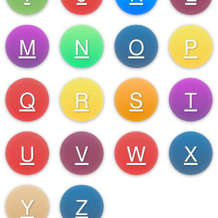
M
N
O
P
Q
R
S
T
U
V
W
X
Y
Z