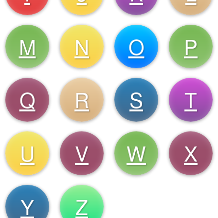
M
N
O
P
Q
R
S
T
U
V
W
X
Y
Z