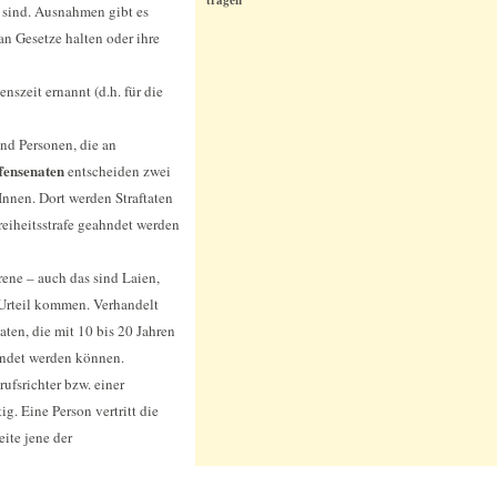
tragen
 sind. Ausnahmen gibt es
an Gesetze halten oder ihre
szeit ernannt (d.h. für die
ind Personen, die an
fensenaten
entscheiden zwei
Innen. Dort werden Straftaten
Freiheitsstrafe geahndet werden
ene – auch das sind Laien,
 Urteil kommen. Verhandelt
ten, die mit 10 bis 20 Jahren
ahndet werden können.
ufsrichter bzw. einer
ig. Eine Person vertritt die
ite jene der