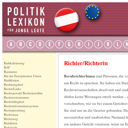
Richter/Richterin
Radikalisierung
RAF
Rassismus
BerufsrichterInnen
sind Personen, die 
Rat der Europäischen Union
Ratifikation
um Recht zu sprechen. Sie haben ein Stu
Rechnungshof
Rechts/Links
Rechtswissenschaften absolviert und sin
Rechtsanwalt/ Rechtsanwältin
dürfen keine Weisungen erteilt werden – 
Rechtsextremismus
Rechtsfähigkeit
vorschreiben, wie sie bei einem Gerichtsv
Rechtsinformationssystem
Sie sind nur an die Gesetze gebunden. D
Rechtsprechung
Rechtsstaat
unversetzbar und unabsetzbar. Niemand k
Rechtsweg
Redaktion
ein anderes Gericht versetzen, wenn sie E
Rederecht