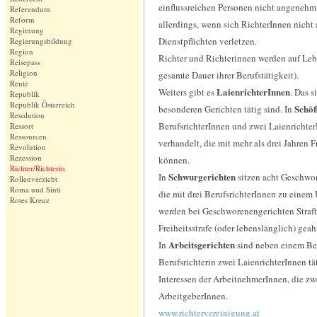
einflussreichen Personen nicht angenehm
Referendum
Reform
allerdings, wenn sich RichterInnen nicht 
Regierung
Dienstpflichten verletzen.
Regierungsbildung
Region
Richter und Richterinnen werden auf Leben
Reisepass
Religion
gesamte Dauer ihrer Berufstätigkeit).
Rente
LaienrichterInnen
Weiters gibt es
. Das s
Republik
Republik Österreich
Schöf
besonderen Gerichten tätig sind. In
Resolution
BerufsrichterInnen und zwei Laienrichter
Ressort
Ressourcen
verhandelt, die mit mehr als drei Jahren 
Revolution
Rezession
können.
Richter/Richterin
Schwurgerichten
In
sitzen acht Geschwor
Rollenverzicht
Roma und Sinti
die mit drei BerufsrichterInnen zu einem
Rotes Kreuz
werden bei Geschworenengerichten Strafta
Freiheitsstrafe (oder lebenslänglich) ge
Arbeitsgerichten
In
sind neben einem Ber
Berufsrichterin zwei LaienrichterInnen tät
Interessen der ArbeitnehmerInnen, die zwe
ArbeitgeberInnen.
www.richtervereinigung.at