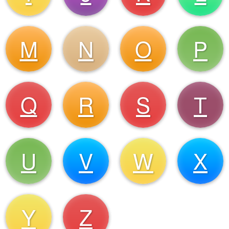
M
N
O
P
Q
R
S
T
U
V
W
X
Y
Z