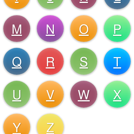
M
N
O
P
Q
R
S
T
U
V
W
X
Y
Z