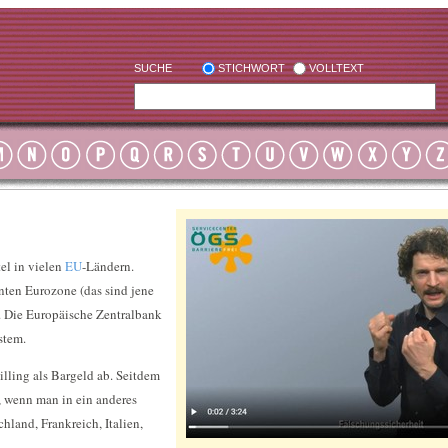
SUCHE
STICHWORT
VOLLTEXT
el in vielen
EU
-Ländern.
nten Eurozone (das sind jene
 Die Europäische Zentralbank
stem.
lling als Bargeld ab. Seitdem
 wenn man in ein anderes
hland, Frankreich, Italien,