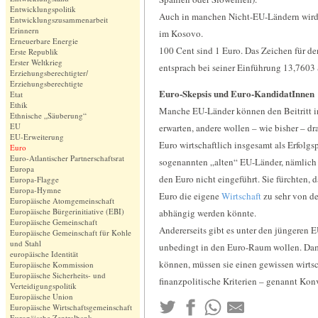
Entwicklungspolitik
Auch in manchen Nicht-EU-Ländern wird 
Entwicklungszusammenarbeit
Erinnern
im Kosovo.
Erneuerbare Energie
100 Cent sind 1 Euro. Das Zeichen für den
Erste Republik
Erster Weltkrieg
entsprach bei seiner Einführung 13,7603 
Erziehungsberechtigter/
Erziehungsberechtigte
Euro-Skepsis und Euro-KandidatInnen
Etat
Ethik
Manche EU-Länder können den Beitritt 
Ethnische „Säuberung“
EU
erwarten, andere wollen – wie bisher – d
EU-Erweiterung
Euro wirtschaftlich insgesamt als Erfolgsp
Euro
Euro-Atlantischer Partnerschaftsrat
sogenannten „alten“ EU-Länder, nämlic
Europa
den Euro nicht eingeführt. Sie fürchten,
Europa-Flagge
Europa-Hymne
Euro die eigene
Wirtschaft
zu sehr von d
Europäische Atomgemeinschaft
Europäische Bürgerinitiative (EBI)
abhängig werden könnte.
Europäische Gemeinschaft
Andererseits gibt es unter den jüngeren E
Europäische Gemeinschaft für Kohle
und Stahl
unbedingt in den Euro-Raum wollen. Dam
europäische Identität
können, müssen sie einen gewissen wirts
Europäische Kommission
Europäische Sicherheits- und
finanzpolitische Kriterien – genannt Konv
Verteidigungspolitik
Europäische Union
Europäische Wirtschaftsgemeinschaft
Europäische Zentralbank