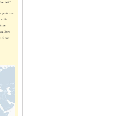
cherheit“
r gehörlose
ie für
issen
um Euro
3,5 min)