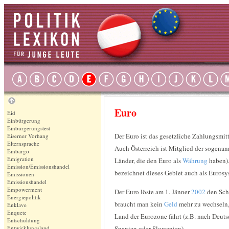
e-card
E-Demokratie
E-Government
E-Partizipation
E-Voting
Egalitär
Ehrenamt
Euro
Eid
Einbürgerung
Einbürgerungstest
Der Euro ist das gesetzliche Zahlungsmitt
Eiserner Vorhang
Elternsprache
Auch Österreich ist Mitglied der sogenan
Embargo
Emigration
Länder, die den Euro als
Währung
haben).
Emission/Emissionshandel
bezeichnet dieses Gebiet auch als Eurosy
Emissionen
Emissionshandel
Empowerment
Der Euro löste am 1. Jänner
2002
den Schi
Energiepolitik
braucht man kein
Geld
mehr zu wechseln,
Enklave
Enquete
Land der Eurozone fährt (z.B. nach Deutsc
Entschuldung
Entwicklungsland
Spanien oder Slowenien).