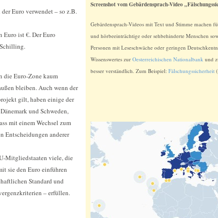
Screenshot vom Gebärdensprach-Video „Fälschungssi
der Euro verwendet – so z.B.
Gebärdensprach-Videos mit Text und Stimme machen fü
 Euro ist €. Der Euro
und hörbeeinträchtige oder sehbehinderte Menschen sow
Schilling.
Personen mit Leseschwäche oder geringen Deutschkentn
Wissenswertes zur
Oesterreichischen Nationalbank
und z
besser verständlich. Zum Beispiel:
Fälschungssicherheit
(
in die Euro-Zone kaum
raußen bleiben. Auch wenn der
rojekt gilt, haben einige der
h Dänemark und Schweden,
 dass mit einem Wechsel zum
en Entscheidungen anderer
U-Mitgliedstaaten viele, die
it sie den Euro einführen
chaftlichen Standard und
ergenzkriterien – erfüllen.