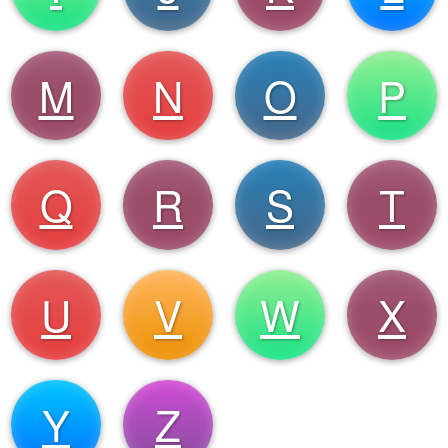
M
N
O
P
Q
R
S
T
U
V
W
X
Y
Z