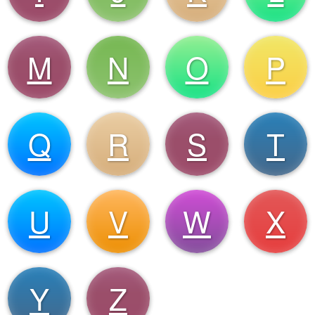
M
N
O
P
Q
R
S
T
U
V
W
X
Y
Z