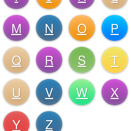
M
N
O
P
Q
R
S
T
U
V
W
X
Y
Z