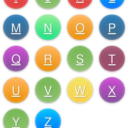
M
N
O
P
Q
R
S
T
U
V
W
X
Y
Z