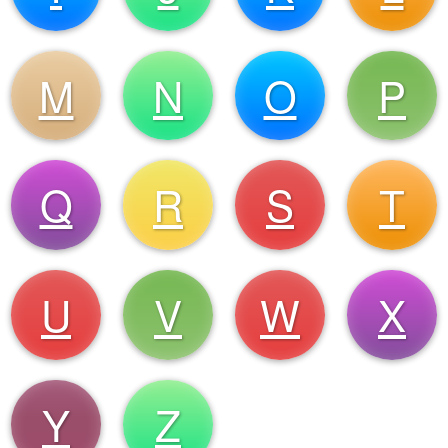
M
N
O
P
Q
R
S
T
U
V
W
X
Y
Z