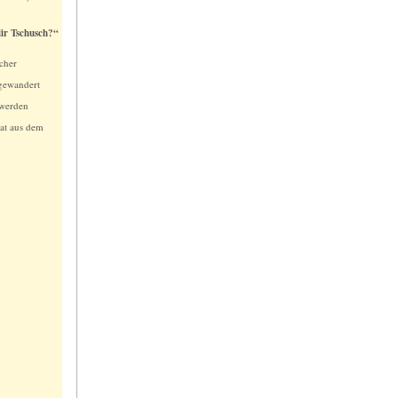
dir Tschusch?“
scher
ngewandert
 werden
kat aus dem