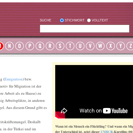
SUCHE
STICHWORT
VOLLTEXT
g (
Emigration
) bzw.
tiv für Migration ist der
re Arbeit als zu Hause) zu
ig Arbeitsplätze, in anderen
gel. Aus diesem Grund gibt es
eitskräftemangel. Deshalb
Wann ist ein Mensch ein Flüchtling? Und wann ein M
. in der Türkei und im
der Unterschied ist, zeigt dieser
UNHCR
-Kurzfilm (00