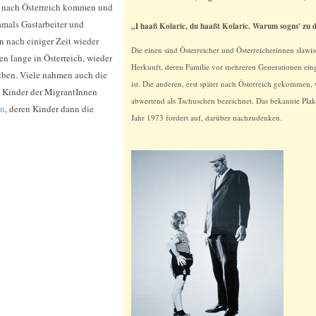
e nach Österreich kommen und
amals Gastarbeiter und
„I haaß Kolaric, du haaßt Kolaric. Warum sogns' zu 
n nach einiger Zeit wieder
Die einen sind Österreicher und Österreicherinnen slawi
en lange in Österreich, wieder
Herkunft, deren Familie vor mehreren Generationen ei
eiben. Viele nahmen auch die
ist. Die anderen, erst später nach Österreich gekommen,
 Kinder der MigrantInnen
abwertend als Tschuschen bezeichnet. Das bekannte Pla
on
, deren Kinder dann die
Jahr 1973 fordert auf, darüber nachzudenken.