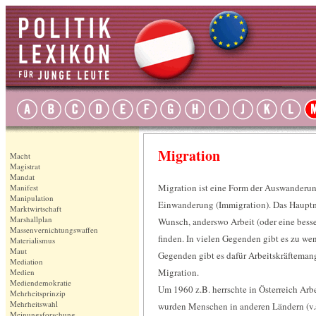
Migration
Macht
Magistrat
Mandat
Migration ist eine Form der Auswanderun
Manifest
Manipulation
Einwanderung (Immigration). Das Hauptmo
Marktwirtschaft
Marshallplan
Wunsch, anderswo Arbeit (oder eine besse
Massenvernichtungswaffen
finden. In vielen Gegenden gibt es zu wen
Materialismus
Maut
Gegenden gibt es dafür Arbeitskräfteman
Mediation
Migration.
Medien
Mediendemokratie
Um 1960 z.B. herrschte in Österreich Arb
Mehrheitsprinzip
Mehrheitswahl
wurden Menschen in anderen Ländern (v.a
Meinungsforschung