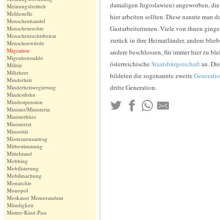
damaligen Jugoslawien) angeworben, di
Meinungsfreiheit
Meldestelle
hier arbeiten sollten. Diese nannte man d
Menschenhandel
Gastarbeiterinnen. Viele von ihnen ginge
Menschenrechte
Menschenrechtsbeirat
zurück in ihre Heimatländer, andere blieb
Menschenwürde
Migration
andere beschlossen, für immer hier zu bl
Migrationssaldo
österreichische
Staatsbürgerschaft
an. Die
Militär
Milizheer
bildeten die sogenannte zweite
Generati
Minderheit
dritte Generation.
Minderheitsregierung
Mindestlohn
Mindestpension
Minister/Ministerin
Ministerbüro
Ministerrat
Minorität
Misstrauensantrag
Mitbestimmung
Mittelstand
Mobbing
Mobilisierung
Mobilmachung
Monarchie
Monopol
Moskauer Memorandum
Mündigkeit
Mutter-Kind-Pass