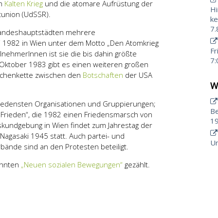
en
Kalten Krieg
und die atomare Aufrüstung der
Hi
tunion (UdSSR).
ke
7.
 Landeshauptstädten mehrere
i 1982 in Wien unter dem Motto „Den Atomkrieg
Fr
lnehmerInnen ist sie die bis dahin größte
7:
 Oktober 1983 gibt es einen weiteren großen
schenkette zwischen den
Botschaften
der USA
W
iedensten Organisationen und Gruppierungen;
Be
en Frieden“, die 1982 einen Friedensmarsch von
19
sskundgebung in Wien findet zum Jahrestag der
gasaki 1945 statt. Auch partei- und
Un
ände sind an den Protesten beteiligt.
annten
„Neuen sozialen Bewegungen“
gezählt.