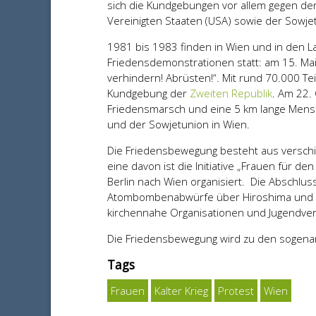
sich die Kundgebungen vor allem gegen d
Vereinigten Staaten (USA) sowie der Sowje
1981 bis 1983 finden in Wien und in den
Friedensdemonstrationen statt: am 15. Ma
verhindern! Abrüsten!“. Mit rund 70.000 Tei
Kundgebung der
Zweiten Republik
. Am 22.
Friedensmarsch und eine 5 km lange Men
und der Sowjetunion in Wien.
Die Friedensbewegung besteht aus versch
eine davon ist die Initiative „Frauen für d
Berlin nach Wien organisiert. Die Abschlu
Atombombenabwürfe über Hiroshima und Na
kirchennahe Organisationen und Jugendverb
Die Friedensbewegung wird zu den sogen
Tags
Frauen
Kalter Krieg
Protest
Wien