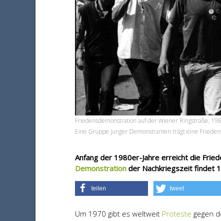
Friedensdemonstration auf der Wiener Ringstraße, 19
Eine Gruppe junger Demonstranten trägt eine Friedens
Anfang der 1980er-Jahre erreicht die Frie
Demonstration
der Nachkriegszeit findet 1
teilen
tweet
Um 1970 gibt es weltweit
Proteste
gegen de