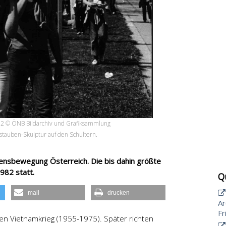
82
© ÖNB Bildarchiv und Grafiksammlung
tauben-Skulptur auf den Schultern.
densbewegung Österreich. Die bis dahin größte
982 statt.
Q
mail
drucken
Ar
F
n Vietnamkrieg (1955-1975). Später richten