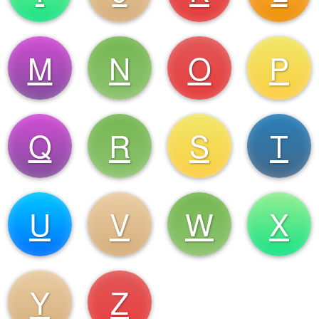
M
N
O
P
Q
R
S
T
U
V
W
X
Y
Z