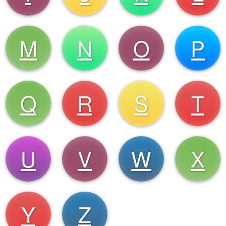
M
N
O
P
Q
R
S
T
U
V
W
X
Y
Z