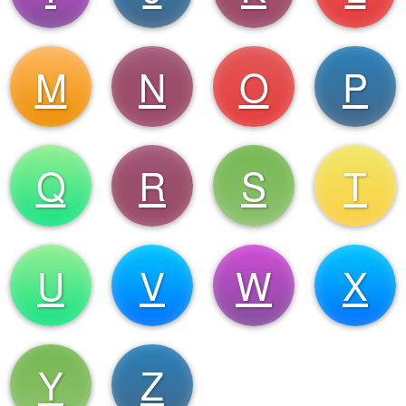
M
N
O
P
Q
R
S
T
U
V
W
X
Y
Z