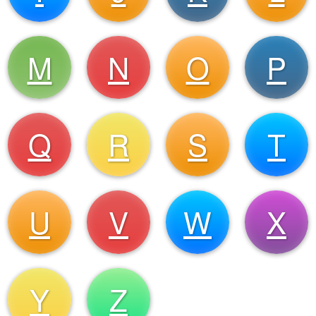
M
N
O
P
Q
R
S
T
U
V
W
X
Y
Z