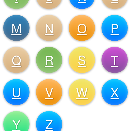
M
N
O
P
Q
R
S
T
U
V
W
X
Y
Z